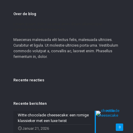
Over de blog
Lorem ipsum dolor sit amet enim. Etiam ullamcorper.
Suspendisse pellentesque dui.
Maecenas malesuada elit lectus felis, malesuada ultricies.
Curabitur et ligula. Ut molestie ultricies porta urna. Vestibulum
commodo volutpat a, convallis ac, laoreet enim. Phasellus
fermentum in, dolor.
Recente reacties
Recente berichten
Witte chocolade cheesecake: een romige
klassieker met een luxe twist
0
Januar 21, 2026