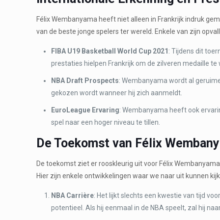
Félix Wembanyama heeft niet alleen in Frankrijk indruk ge
van de beste jonge spelers ter wereld. Enkele van zijn opvall
FIBA U19 Basketball World Cup 2021
: Tijdens dit to
prestaties hielpen Frankrijk om de zilveren medaille te
NBA Draft Prospects
: Wembanyama wordt al geruime ti
gekozen wordt wanneer hij zich aanmeldt.
EuroLeague Ervaring
: Wembanyama heeft ook ervarin
spel naar een hoger niveau te tillen.
De Toekomst van Félix Wemban
De toekomst ziet er rooskleurig uit voor Félix Wembanyama. M
Hier zijn enkele ontwikkelingen waar we naar uit kunnen kij
NBA Carrière
: Het lijkt slechts een kwestie van tij
potentieel. Als hij eenmaal in de NBA speelt, zal hij n