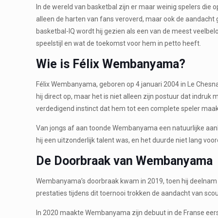
In de wereld van basketbal zijn er maar weinig spelers die
alleen de harten van fans veroverd, maar ook de aandacht g
basketbal-IQ wordt hij gezien als een van de meest veelbelov
speelstijl en wat de toekomst voor hem in petto heeft.
Wie is Félix Wembanyama?
Félix Wembanyama, geboren op 4 januari 2004 in Le Chesnay,
hij direct op, maar het is niet alleen zijn postuur dat in
verdedigend instinct dat hem tot een complete speler maak
Van jongs af aan toonde Wembanyama een natuurlijke aanleg v
hij een uitzonderlijk talent was, en het duurde niet lang voor
De Doorbraak van Wembanyama
Wembanyama’s doorbraak kwam in 2019, toen hij deelnam aan 
prestaties tijdens dit toernooi trokken de aandacht van sc
In 2020 maakte Wembanyama zijn debuut in de Franse eerste d