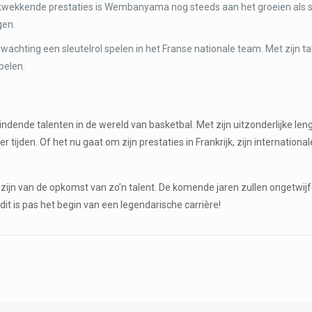
ukwekkende prestaties is Wembanyama nog steeds aan het groeien als sp
gen.
chting een sleutelrol spelen in het Franse nationale team. Met zijn tal
pelen.
ende talenten in de wereld van basketbal. Met zijn uitzonderlijke leng
aller tijden. Of het nu gaat om zijn prestaties in Frankrijk, zijn interna
e zijn van de opkomst van zo’n talent. De komende jaren zullen onget
it is pas het begin van een legendarische carrière!