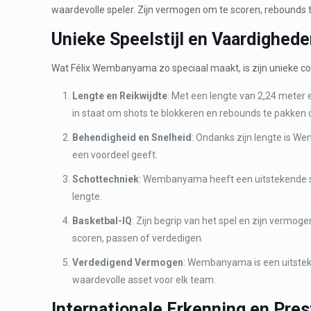
waardevolle speler. Zijn vermogen om te scoren, rebounds 
Unieke Speelstijl en Vaardighed
Wat Félix Wembanyama zo speciaal maakt, is zijn unieke co
Lengte en Reikwijdte
: Met een lengte van 2,24 meter
in staat om shots te blokkeren en rebounds te pakken d
Behendigheid en Snelheid
: Ondanks zijn lengte is W
een voordeel geeft.
Schottechniek
: Wembanyama heeft een uitstekende scho
lengte.
Basketbal-IQ
: Zijn begrip van het spel en zijn vermog
scoren, passen of verdedigen.
Verdedigend Vermogen
: Wembanyama is een uitstek
waardevolle asset voor elk team.
Internationale Erkenning en Pres