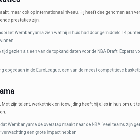
maakt, maar ook op internationaal niveau. Hij heeft deelgenomen aan ve
ende prestaties zijn:
ernooi liet Wembanyama zien wat hij in huis had door gemiddeld 14 punten
 winnen.
jd gezien als een van de topkandidaten voor de NBA Draft. Experts voors
g opgedaan in de EuroLeague, een van de meest competitieve basketba
yama
et zijn talent, werkethiek en toewijding heeft hij alles in huis om uit t
ken:
d voordat Wembanyama de overstap maakt naar de NBA. Veel teams zijn g
aar verwachting een grote impact hebben.