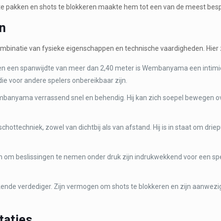
te pakken en shots te blokkeren maakte hem tot een van de meest besp
en
mbinatie van fysieke eigenschappen en technische vaardigheden. Hier z
 en een spanwijdte van meer dan 2,40 meter is Wembanyama een intimide
ie voor andere spelers onbereikbaar zijn.
embanyama verrassend snel en behendig. Hij kan zich soepel bewegen o
ttechniek, zowel van dichtbij als van afstand. Hij is in staat om driep
en om beslissingen te nemen onder druk zijn indrukwekkend voor een spele
ende verdediger. Zijn vermogen om shots te blokkeren en zijn aanwez
taties