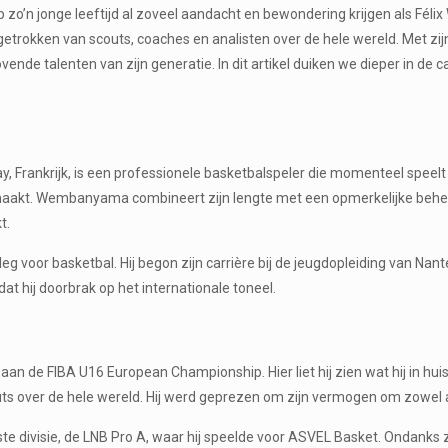
 op zo’n jonge leeftijd al zoveel aandacht en bewondering krijgen als F
etrokken van scouts, coaches en analisten over de hele wereld. Met zij
ende talenten van zijn generatie. In dit artikel duiken we dieper in de c
 Frankrijk, is een professionele basketbalspeler die momenteel speelt a
druk maakt. Wembanyama combineert zijn lengte met een opmerkelijke beh
t.
oor basketbal. Hij begon zijn carrière bij de jeugdopleiding van Nanter
dat hij doorbrak op het internationale toneel.
de FIBA U16 European Championship. Hier liet hij zien wat hij in huis 
outs over de hele wereld. Hij werd geprezen om zijn vermogen om zowel 
ivisie, de LNB Pro A, waar hij speelde voor ASVEL Basket. Ondanks zijn 