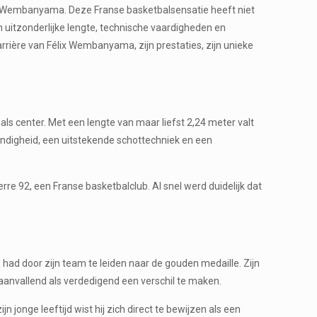
élix Wembanyama. Deze Franse basketbalsensatie heeft niet
n uitzonderlijke lengte, technische vaardigheden en
arrière van Félix Wembanyama, zijn prestaties, zijn unieke
ls center. Met een lengte van maar liefst 2,24 meter valt
endigheid, een uitstekende schottechniek en een
re 92, een Franse basketbalclub. Al snel werd duidelijk dat
had door zijn team te leiden naar de gouden medaille. Zijn
aanvallend als verdedigend een verschil te maken.
jonge leeftijd wist hij zich direct te bewijzen als een