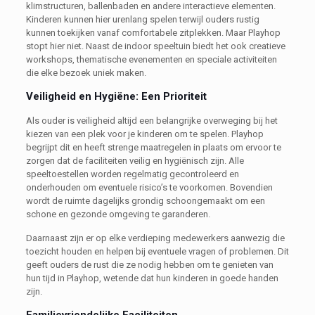
klimstructuren, ballenbaden en andere interactieve elementen.
Kinderen kunnen hier urenlang spelen terwijl ouders rustig
kunnen toekijken vanaf comfortabele zitplekken. Maar Playhop
stopt hier niet. Naast de indoor speeltuin biedt het ook creatieve
workshops, thematische evenementen en speciale activiteiten
die elke bezoek uniek maken.
Veiligheid en Hygiëne: Een Prioriteit
Als ouder is veiligheid altijd een belangrijke overweging bij het
kiezen van een plek voor je kinderen om te spelen. Playhop
begrijpt dit en heeft strenge maatregelen in plaats om ervoor te
zorgen dat de faciliteiten veilig en hygiënisch zijn. Alle
speeltoestellen worden regelmatig gecontroleerd en
onderhouden om eventuele risico’s te voorkomen. Bovendien
wordt de ruimte dagelijks grondig schoongemaakt om een
schone en gezonde omgeving te garanderen.
Daarnaast zijn er op elke verdieping medewerkers aanwezig die
toezicht houden en helpen bij eventuele vragen of problemen. Dit
geeft ouders de rust die ze nodig hebben om te genieten van
hun tijd in Playhop, wetende dat hun kinderen in goede handen
zijn.