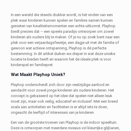
In een wereld die steeds drukker wordt, is het vinden van een
plek waar kinderen kunnen spelen en families samen kunnen
genieten van kwaliteitsmomenten een echte uitkomst. Playhop
biedt precies dat – een speels paradijs ontworpen om zowel
kinderen als ouders blij te maken. Of je nu op zoek bent naar een
plek voor een verjaardagsfeestje, een dagje uit met de familie of
gewoon wat actieve ontspanning, Playhop is dé perfecte
bestemming. In dit artikel duiken we dieper in wat deze unieke
locatie te bieden heeft en waarom het de ideale plek is voor
kinderspel en familiepret.
Wat Maakt Playhop Uniek?
Playhop onderscheidt zich door zijn veelzijdige aanbod en
aandacht voor zowel jonge kinderen als oudere kinderen. Het
concept is gebaseerd op het idee dat spelen niet alleen leuk
moet zijn, maar ook veilig, educatief en inclusief. Met een breed
scala aan activiteiten en faciliteiten is er altijd iets te doen,
ongeacht de leeftijd of interesses van je kinderen.
Een van de grootste troeven van Playhop is de indoor speeltuin.
Deze is ontworpen met meerdere niveaus vol kleurrijke glijbanen,