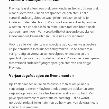
Familievriendelijke Faciliteiten
Playhop is niet alleen een plek voor kinderen; het is ook een plek
waar ouders zich kunnen ontspannen en genieten. Er zijn
verschillende zitgebieden waar je kunt relaxen terwijl je je
kinderen in de gaten houdt. Voor wie liever iets doet tijdens het
wachten, zijn er ook cafés en restaurants met een breed scala
aan versnaperingen. Van verse koffie tot gezonde snacks en
kindervriendelijke maaltijden – er is iets voor iedereen.
Voor de allerkleinsten zijn er speciale babyzones waar peuters
en peuterouders zich kunnen terugtrekken. Deze zones zijn
veilig, rustig en voorzien van speelgoed en materialen die
geschikt zijn voor de jongste bezoekers. Zo kan zelfs een gezin
met verschillende leeftijdsgroepen genieten van een dagje
Playhop.
Verjaardagsfeestjes en Evenementen
Op zoek naar een leuke en stressvrije manier om je kind’s
verjaardag te vieren? Playhop biedt complete pakketten voor
verjaardagsfeestjes die alles bevatten wat je nodig hebt. Van
privé speelruimtes tot decoratie en catering – alles wordt
geregeld zodat jij je kunt richten op het vieren van de dag met je
kind en hun vrienden.