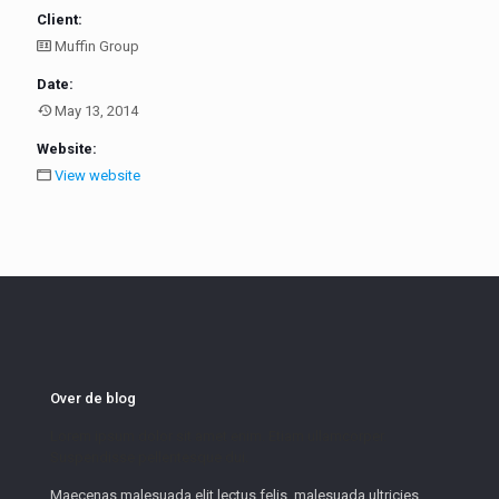
Client:
Muffin Group
Date:
May 13, 2014
Website:
View website
Over de blog
Lorem ipsum dolor sit amet enim. Etiam ullamcorper.
Suspendisse pellentesque dui.
Maecenas malesuada elit lectus felis, malesuada ultricies.