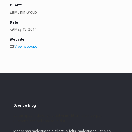
Client:
Muffin Group
Date:
May 13, 2014
Website:
View website
Over de blog
Lorem ipsum dolor sit amet enim. Etiam ullamcorper.
Suspendisse pellentesque dui.
Maecenas malesuada elit lectus felis, malesuada ultricies.