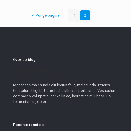
Vorige pagina
1
2
Over de blog
Lorem ipsum dolor sit amet enim. Etiam ullamcorper.
Suspendisse pellentesque dui.
Maecenas malesuada elit lectus felis, malesuada ultricies.
Curabitur et ligula. Ut molestie ultricies porta urna. Vestibulum
commodo volutpat a, convallis ac, laoreet enim. Phasellus
fermentum in, dolor.
Recente reacties